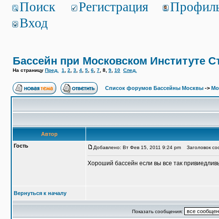
Поиск
Регистрация
Профил
Вход
Бассейн при Московском Институте С
На страницу
Пред.
1
,
2
,
3
,
4
,
5
,
6
,
7
,
8
,
9
,
10
След.
Список форумов Бассейны Москвы
->
Мо
Автор
Гость
Добавлено: Вт Фев 15, 2011 9:24 pm
Заголовок соо
Хороший бассейн если вы все так привиедливы в
Вернуться к началу
Показать сообщения: