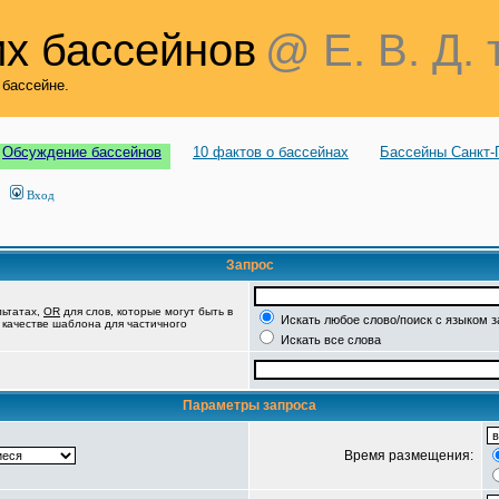
х бассейнов
@ Е. В. Д. 
 бассейне.
Обсуждение бассейнов
10 фактов о бассейнах
Бассейны Санкт-
Вход
Запрос
льтатах,
OR
для слов, которые могут быть в
Искать любое слово/поиск с языком 
в качестве шаблона для частичного
Искать все слова
Параметры запроса
Время размещения: