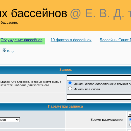
х бассейнов
@ Е. В. Д. 
 бассейне.
Обсуждение бассейнов
10 фактов о бассейнах
Бассейны Санкт-
Вход
Запрос
льтатах,
OR
для слов, которые могут быть в
Искать любое слово/поиск с языком 
в качестве шаблона для частичного
Искать все слова
Параметры запроса
Время размещения: