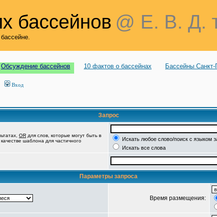
х бассейнов
@ Е. В. Д. 
 бассейне.
Обсуждение бассейнов
10 фактов о бассейнах
Бассейны Санкт-
Вход
Запрос
льтатах,
OR
для слов, которые могут быть в
Искать любое слово/поиск с языком 
в качестве шаблона для частичного
Искать все слова
Параметры запроса
Время размещения: