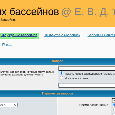
х бассейнов
@ Е. В. Д. 
 бассейне.
Обсуждение бассейнов
10 фактов о бассейнах
Бассейны Санкт-
Вход
Запрос
льтатах,
OR
для слов, которые могут быть в
Искать любое слово/поиск с языком 
в качестве шаблона для частичного
Искать все слова
Параметры запроса
Время размещения: