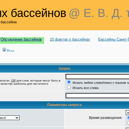
х бассейнов
@ Е. В. Д. 
 бассейне.
Обсуждение бассейнов
10 фактов о бассейнах
Бассейны Санкт-
Вход
Запрос
льтатах,
OR
для слов, которые могут быть в
Искать любое слово/поиск с языком 
в качестве шаблона для частичного
Искать все слова
Параметры запроса
Время размещения: