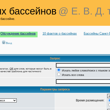
х бассейнов
@ Е. В. Д. 
 бассейне.
Обсуждение бассейнов
10 фактов о бассейнах
Бассейны Санкт-
Вход
Запрос
льтатах,
OR
для слов, которые могут быть в
Искать любое слово/поиск с языком 
в качестве шаблона для частичного
Искать все слова
Параметры запроса
Время размещения: