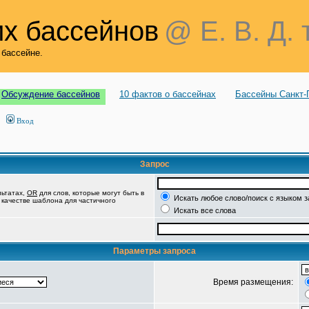
х бассейнов
@ Е. В. Д. 
 бассейне.
Обсуждение бассейнов
10 фактов о бассейнах
Бассейны Санкт-
Вход
Запрос
льтатах,
OR
для слов, которые могут быть в
Искать любое слово/поиск с языком 
в качестве шаблона для частичного
Искать все слова
Параметры запроса
Время размещения: