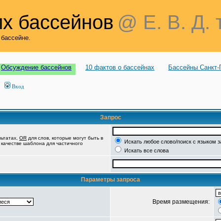
х бассейнов
@ Е. В. Д. 
 бассейне.
Обсуждение бассейнов
10 фактов о бассейнах
Бассейны Санкт-
Вход
Запрос
льтатах,
OR
для слов, которые могут быть в
Искать любое слово/поиск с языком 
в качестве шаблона для частичного
Искать все слова
Параметры запроса
Время размещения: