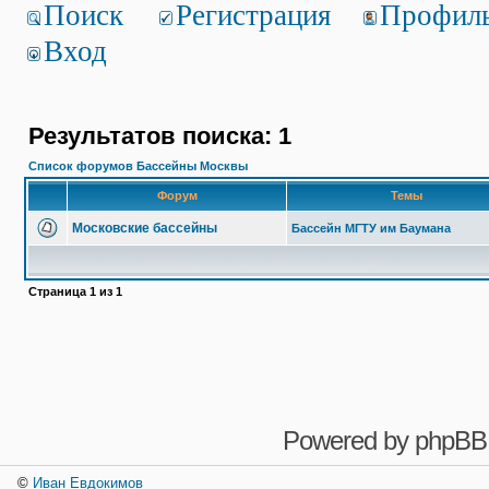
Поиск
Регистрация
Профил
Вход
Результатов поиска: 1
Список форумов Бассейны Москвы
Форум
Темы
Московские бассейны
Бассейн МГТУ им Баумана
Страница
1
из
1
Powered by
phpBB
©
Иван Евдокимов