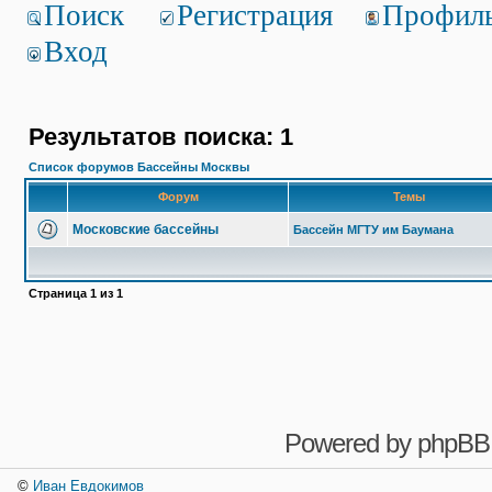
Поиск
Регистрация
Профил
Вход
Результатов поиска: 1
Список форумов Бассейны Москвы
Форум
Темы
Московские бассейны
Бассейн МГТУ им Баумана
Страница
1
из
1
Powered by
phpBB
©
Иван Евдокимов