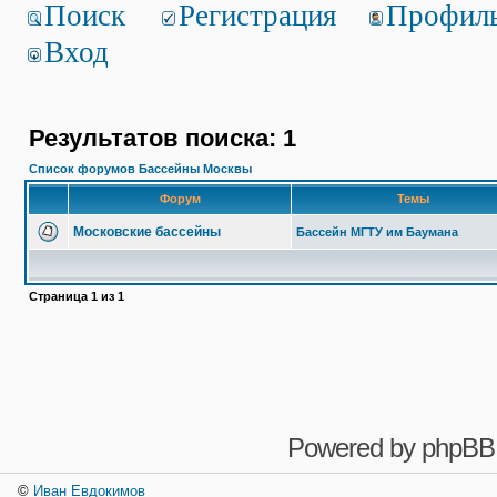
Поиск
Регистрация
Профил
Вход
Результатов поиска: 1
Список форумов Бассейны Москвы
Форум
Темы
Московские бассейны
Бассейн МГТУ им Баумана
Страница
1
из
1
Powered by
phpBB
©
Иван Евдокимов