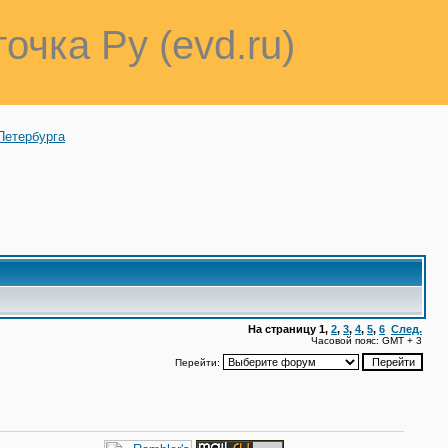
точка Ру (evd.ru)
Петербурга
На страницу
1
,
2
,
3
,
4
,
5
,
6
След.
Часовой пояс: GMT + 3
Перейти: