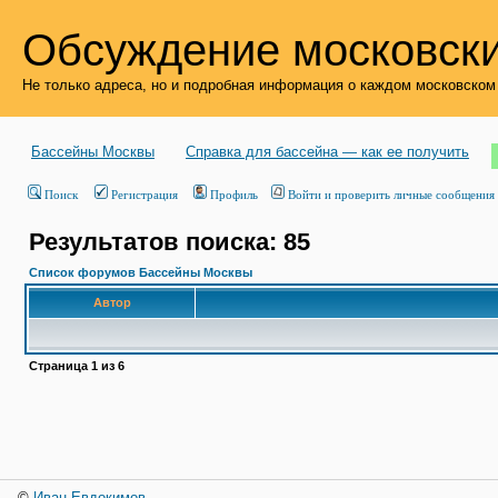
Обсуждение московски
Не только адреса, но и подробная информация о каждом московском
Бассейны Москвы
Справка для бассейна — как ее получить
Поиск
Регистрация
Профиль
Войти и проверить личные сообщения
Результатов поиска: 85
Список форумов Бассейны Москвы
Автор
Страница
1
из
6
©
Иван Евдокимов