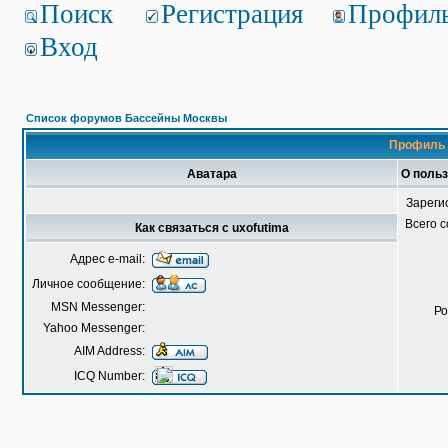
Поиск
Регистрация
Профил
Вход
Список форумов Бассейны Москвы
Профиль 
Аватара
О польз
Зареги
Всего 
Как связаться с uxofutima
Адрес e-mail:
Личное сообщение:
MSN Messenger:
Ро
Yahoo Messenger:
AIM Address:
ICQ Number: