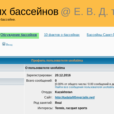
х бассейнов
@ Е. В. Д. 
 бассейне.
Обсуждение бассейнов
10 фактов о бассейнах
Бассейны Санкт-
Вход
Профиль пользователя uxofutima
О пользователе uxofutima
Зарегистрирован:
20.12.2016
Всего сообщений:
0
[0.00% от общего числа / 0.00 сообщений в д
Найти все сообщения пользователя uxofutim
Откуда:
Kazakhstan
Сайт:
http://tadalafil5mgcialis.net/
Род занятий:
Real
Интересы:
Tennis, racquet sports