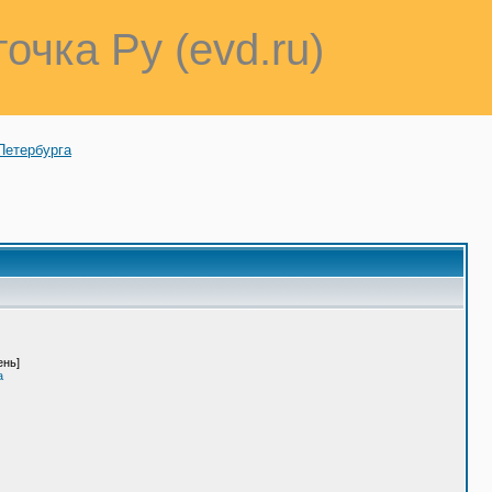
точка Ру (evd.ru)
Петербурга
ень]
a