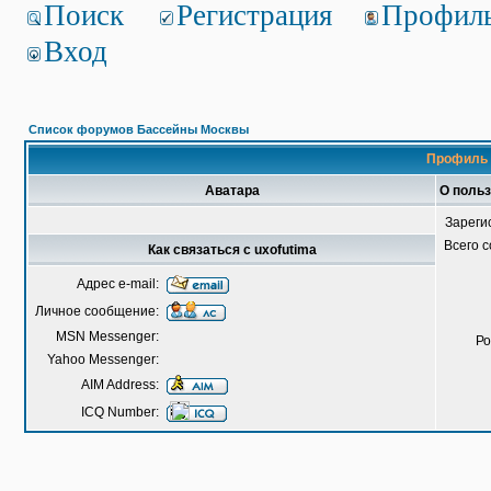
Поиск
Регистрация
Профил
Вход
Список форумов Бассейны Москвы
Профиль 
Аватара
О польз
Зареги
Всего 
Как связаться с uxofutima
Адрес e-mail:
Личное сообщение:
MSN Messenger:
Ро
Yahoo Messenger:
AIM Address:
ICQ Number: