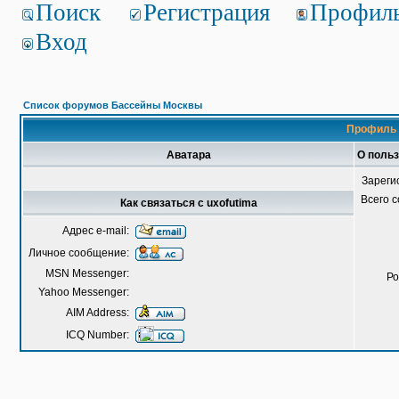
Поиск
Регистрация
Профил
Вход
Список форумов Бассейны Москвы
Профиль 
Аватара
О польз
Зареги
Всего 
Как связаться с uxofutima
Адрес e-mail:
Личное сообщение:
MSN Messenger:
Ро
Yahoo Messenger:
AIM Address:
ICQ Number: