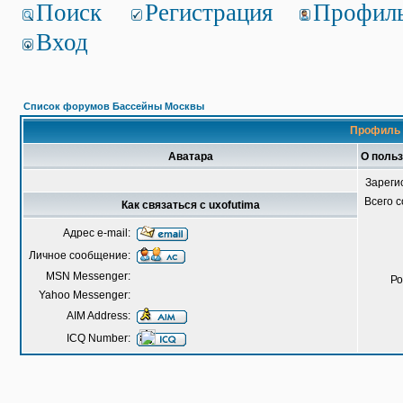
Поиск
Регистрация
Профил
Вход
Список форумов Бассейны Москвы
Профиль 
Аватара
О польз
Зареги
Всего 
Как связаться с uxofutima
Адрес e-mail:
Личное сообщение:
MSN Messenger:
Ро
Yahoo Messenger:
AIM Address:
ICQ Number: