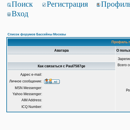
Поиск
Регистрация
Профил
Вход
Список форумов Бассейны Москвы
Профиль п
Аватара
О польз
Зареги
Всего 
Как связаться с Paul7587ge
Адрес e-mail:
Личное сообщение:
MSN Messenger:
Ро
Yahoo Messenger:
AIM Address:
ICQ Number: