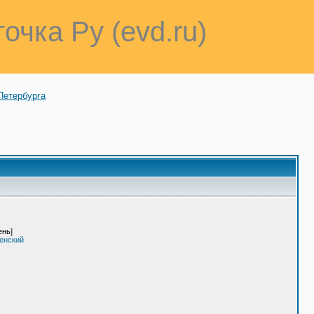
точка Ру (evd.ru)
Петербурга
ень]
енский