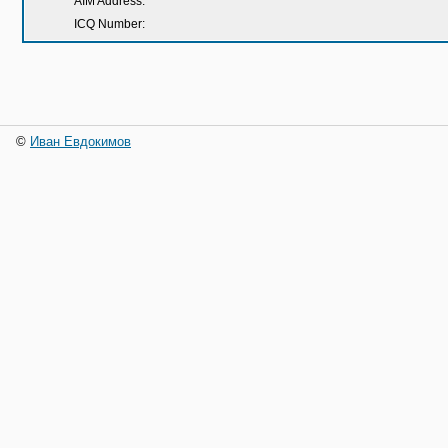
AIM Address:
ICQ Number:
©
Иван Евдокимов