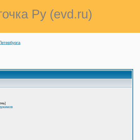
точка Ру (evd.ru)
Петербурга
ень]
вдокимов