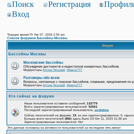
Поиск
Регистрация
Профил
Вход
Текущее время Пт Авг 07, 2026 2:50 am
Список форумов Бассейны Москвы
Форум
Бассейны Москвы
Московские бассейны
Обсуждение достоинств и недостатков конкретных бассейнов.
Модераторы
Артем Пенский
,
Никита777
Разговоры обо всем
Вопросы, связанные с поиском бассейнов, плавание, предложения по р
Модераторы
Артем Пенский
,
Никита777
Кто сейчас на форуме
Наши пользователи оставили сообщений:
132779
Всего зарегистрированных пользователей:
52661
Последний зарегистрированный пользователь:
uxofutima
Сейчас посетителей на форуме:
19
, из них зарегистрированных: 0, скрыты
Больше всего посетителей (
886
) здесь было Сб Окт 11, 2025 11:39 am
Зарегистрированные пользователи: Нет
Эти данные основаны на активности пользователей за последние пять минут