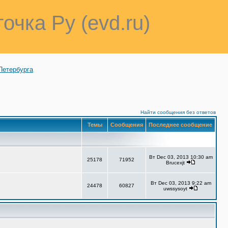
точка Ру (evd.ru)
Петербурга
Найти сообщения без ответов
Темы
Сообщения
Последнее сообщение
Вт Dec 03, 2013 10:30 am
25178
71952
Brucexjt
Вт Dec 03, 2013 9:22 am
24478
60827
uwssysoyt