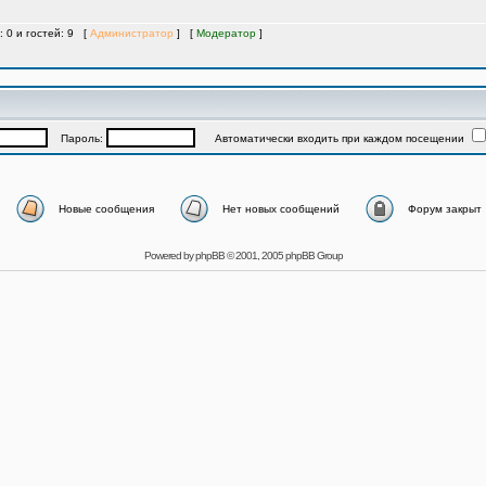
: 0 и гостей: 9 [
Администратор
] [
Модератор
]
Пароль:
Автоматически входить при каждом посещении
Новые сообщения
Нет новых сообщений
Форум закрыт
Powered by
phpBB
© 2001, 2005 phpBB Group