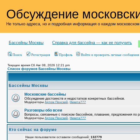
Обсуждение московски
Не только адреса, но и подробная информация о каждом московском
Бассейны Москвы
Справка для бассейна — как ее получить
Поиск
Регистрация
Профиль
Войти и проверить личные сообщения
Текущее время Сб Авг 08, 2026 12:21 pm
Список форумов Бассейны Москвы
Бассейны Москвы
Московские бассейны
Обсуждение достоинств и недостатков конкретных бассейнов.
Модераторы
Артем Пенский
,
Никита777
Разговоры обо всем
Вопросы, связанные с поиском бассейнов, плавание, предложения по р
Модераторы
Артем Пенский
,
Никита777
Кто сейчас на форуме
Наши пользователи оставили сообщений:
132779