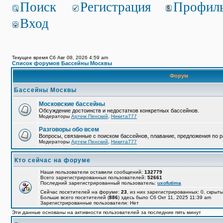
Поиск
Регистрация
Профил
Вход
Текущее время Сб Авг 08, 2026 4:59 am
Список форумов Бассейны Москвы
Форум
Бассейны Москвы
Московские бассейны
Обсуждение достоинств и недостатков конкретных бассейнов.
Модераторы
Артем Пенский
,
Никита777
Разговоры обо всем
Вопросы, связанные с поиском бассейнов, плавание, предложения по р
Модераторы
Артем Пенский
,
Никита777
Кто сейчас на форуме
Наши пользователи оставили сообщений:
132779
Всего зарегистрированных пользователей:
52661
Последний зарегистрированный пользователь:
uxofutima
Сейчас посетителей на форуме:
23
, из них зарегистрированных: 0, скрыты
Больше всего посетителей (
886
) здесь было Сб Окт 11, 2025 11:39 am
Зарегистрированные пользователи: Нет
Эти данные основаны на активности пользователей за последние пять минут