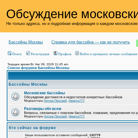
Обсуждение московски
Не только адреса, но и подробная информация о каждом московском
Бассейны Москвы
Справка для бассейна — как ее получить
Поиск
Регистрация
Профиль
Войти и проверить личные сообщения
Текущее время Вс Авг 09, 2026 11:45 am
Список форумов Бассейны Москвы
Бассейны Москвы
Московские бассейны
Обсуждение достоинств и недостатков конкретных бассейнов.
Модераторы
Артем Пенский
,
Никита777
Разговоры обо всем
Вопросы, связанные с поиском бассейнов, плавание, предложения по р
Модераторы
Артем Пенский
,
Никита777
Кто сейчас на форуме
Наши пользователи оставили сообщений:
132779