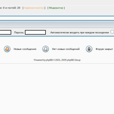
х: 0 и гостей: 20 [
Администратор
] [
Модератор
]
Пароль:
Автоматически входить при каждом посещении
Новые сообщения
Нет новых сообщений
Форум закрыт
Powered by
phpBB
© 2001, 2005 phpBB Group