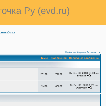
точка Ру (evd.ru)
Петербурга
Найти сообщения без ответов
Темы
Сообщения
Последнее сообщение
Вт Dec 03, 2013 10:30 am
25178
71952
Brucexjt
Вт Dec 03, 2013 9:22 am
24478
60827
uwssysoyt