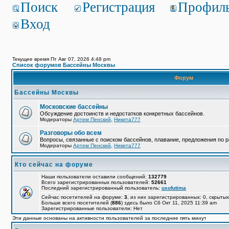
Поиск
Регистрация
Профил
Вход
Текущее время Пт Авг 07, 2026 4:48 pm
Список форумов Бассейны Москвы
Форум
Бассейны Москвы
Московские бассейны
Обсуждение достоинств и недостатков конкретных бассейнов.
Модераторы
Артем Пенский
,
Никита777
Разговоры обо всем
Вопросы, связанные с поиском бассейнов, плавание, предложения по р
Модераторы
Артем Пенский
,
Никита777
Кто сейчас на форуме
Наши пользователи оставили сообщений:
132779
Всего зарегистрированных пользователей:
52661
Последний зарегистрированный пользователь:
uxofutima
Сейчас посетителей на форуме:
3
, из них зарегистрированных: 0, скрытых
Больше всего посетителей (
886
) здесь было Сб Окт 11, 2025 11:39 am
Зарегистрированные пользователи: Нет
Эти данные основаны на активности пользователей за последние пять минут