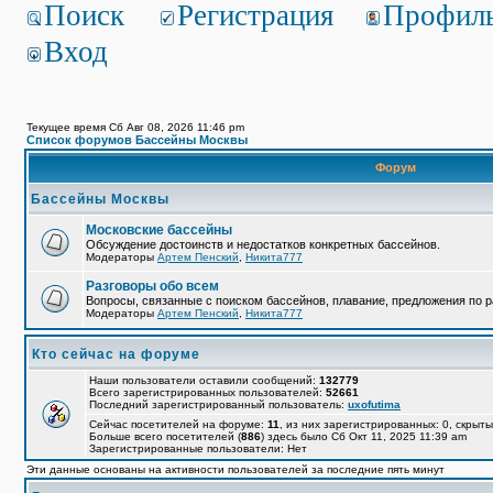
Поиск
Регистрация
Профил
Вход
Текущее время Сб Авг 08, 2026 11:46 pm
Список форумов Бассейны Москвы
Форум
Бассейны Москвы
Московские бассейны
Обсуждение достоинств и недостатков конкретных бассейнов.
Модераторы
Артем Пенский
,
Никита777
Разговоры обо всем
Вопросы, связанные с поиском бассейнов, плавание, предложения по р
Модераторы
Артем Пенский
,
Никита777
Кто сейчас на форуме
Наши пользователи оставили сообщений:
132779
Всего зарегистрированных пользователей:
52661
Последний зарегистрированный пользователь:
uxofutima
Сейчас посетителей на форуме:
11
, из них зарегистрированных: 0, скрыты
Больше всего посетителей (
886
) здесь было Сб Окт 11, 2025 11:39 am
Зарегистрированные пользователи: Нет
Эти данные основаны на активности пользователей за последние пять минут