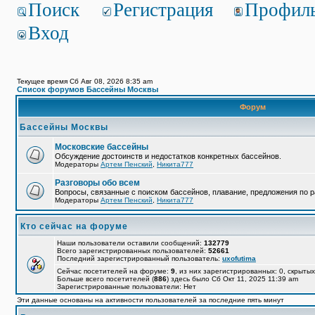
Поиск
Регистрация
Профил
Вход
Текущее время Сб Авг 08, 2026 8:35 am
Список форумов Бассейны Москвы
Форум
Бассейны Москвы
Московские бассейны
Обсуждение достоинств и недостатков конкретных бассейнов.
Модераторы
Артем Пенский
,
Никита777
Разговоры обо всем
Вопросы, связанные с поиском бассейнов, плавание, предложения по р
Модераторы
Артем Пенский
,
Никита777
Кто сейчас на форуме
Наши пользователи оставили сообщений:
132779
Всего зарегистрированных пользователей:
52661
Последний зарегистрированный пользователь:
uxofutima
Сейчас посетителей на форуме:
9
, из них зарегистрированных: 0, скрытых
Больше всего посетителей (
886
) здесь было Сб Окт 11, 2025 11:39 am
Зарегистрированные пользователи: Нет
Эти данные основаны на активности пользователей за последние пять минут