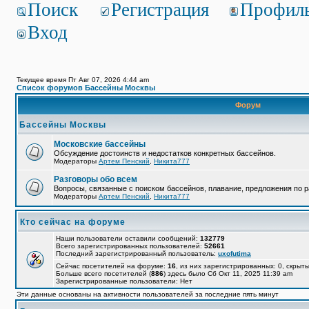
Поиск
Регистрация
Профил
Вход
Текущее время Пт Авг 07, 2026 4:44 am
Список форумов Бассейны Москвы
Форум
Бассейны Москвы
Московские бассейны
Обсуждение достоинств и недостатков конкретных бассейнов.
Модераторы
Артем Пенский
,
Никита777
Разговоры обо всем
Вопросы, связанные с поиском бассейнов, плавание, предложения по р
Модераторы
Артем Пенский
,
Никита777
Кто сейчас на форуме
Наши пользователи оставили сообщений:
132779
Всего зарегистрированных пользователей:
52661
Последний зарегистрированный пользователь:
uxofutima
Сейчас посетителей на форуме:
16
, из них зарегистрированных: 0, скрыты
Больше всего посетителей (
886
) здесь было Сб Окт 11, 2025 11:39 am
Зарегистрированные пользователи: Нет
Эти данные основаны на активности пользователей за последние пять минут