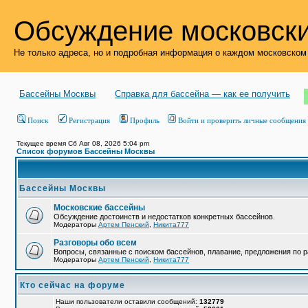
Обсуждение московски
Не только адреса, но и подробная информация о каждом московском
Бассейны Москвы
Справка для бассейна — как ее получить
Поиск
Регистрация
Профиль
Войти и проверить личные сообщения
Текущее время Сб Авг 08, 2026 5:04 pm
Список форумов Бассейны Москвы
Бассейны Москвы
Московские бассейны
Обсуждение достоинств и недостатков конкретных бассейнов.
Модераторы
Артем Пенский
,
Никита777
Разговоры обо всем
Вопросы, связанные с поиском бассейнов, плавание, предложения по р
Модераторы
Артем Пенский
,
Никита777
Кто сейчас на форуме
Наши пользователи оставили сообщений:
132779