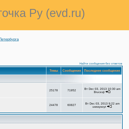
точка Ру (evd.ru)
Петербурга
Найти сообщения без ответов
Темы
Сообщения
Последнее сообщение
Вт Dec 03, 2013 10:30 am
25178
71952
Brucexjt
Вт Dec 03, 2013 9:22 am
24478
60827
uwssysoyt