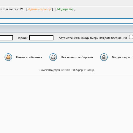
х: 0 и гостей: 21 [
Администратор
] [
Модератор
]
Пароль:
Автоматически входить при каждом посещении
Новые сообщения
Нет новых сообщений
Форум закрыт
Powered by
phpBB
© 2001, 2005 phpBB Group