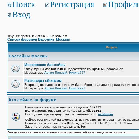
Поиск
Регистрация
Профил
Вход
Текущее время Чт Авг 06, 2026 6:02 pm
Список форумов Бассейны Москвы
Форум
Бассейны Москвы
Московские бассейны
Обсуждение достоинств и недостатков конкретных бассейнов.
Модераторы
Артем Пенский
,
Никита777
Разговоры обо всем
Вопросы, связанные с поиском бассейнов, плавание, предложения по р
Модераторы
Артем Пенский
,
Никита777
Кто сейчас на форуме
Наши пользователи оставили сообщений:
132779
Всего зарегистрированных пользователей:
52661
Последний зарегистрированный пользователь:
uxofutima
Сейчас посетителей на форуме:
2
, из них зарегистрированных: 0, скрытых
Больше всего посетителей (
886
) здесь было Сб Окт 11, 2025 11:39 am
Зарегистрированные пользователи: Нет
Эти данные основаны на активности пользователей за последние пять минут