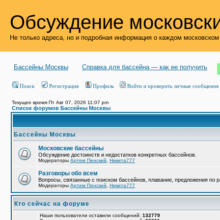
Обсуждение московски
Не только адреса, но и подробная информация о каждом московском
Бассейны Москвы
Справка для бассейна — как ее получить
Поиск
Регистрация
Профиль
Войти и проверить личные сообщения
Текущее время Пт Авг 07, 2026 11:07 pm
Список форумов Бассейны Москвы
Бассейны Москвы
Московские бассейны
Обсуждение достоинств и недостатков конкретных бассейнов.
Модераторы
Артем Пенский
,
Никита777
Разговоры обо всем
Вопросы, связанные с поиском бассейнов, плавание, предложения по р
Модераторы
Артем Пенский
,
Никита777
Кто сейчас на форуме
Наши пользователи оставили сообщений:
132779