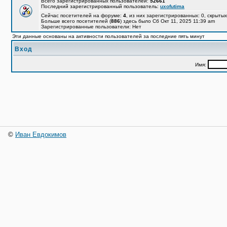
Всего зарегистрированных пользователей:
52661
Последний зарегистрированный пользователь:
uxofutima
Сейчас посетителей на форуме:
4
, из них зарегистрированных: 0, скрытых
Больше всего посетителей (
886
) здесь было Сб Окт 11, 2025 11:39 am
Зарегистрированные пользователи: Нет
Эти данные основаны на активности пользователей за последние пять минут
Вход
Имя:
©
Иван Евдокимов