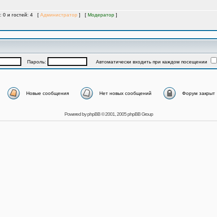
: 0 и гостей: 4 [
Администратор
] [
Модератор
]
Пароль:
Автоматически входить при каждом посещении
Новые сообщения
Нет новых сообщений
Форум закрыт
Powered by
phpBB
© 2001, 2005 phpBB Group