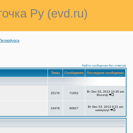
точка Ру (evd.ru)
Петербурга
Найти сообщения без ответов
Темы
Сообщения
Последнее сообщение
Вт Dec 03, 2013 10:30 am
25178
71952
Brucexjt
Вт Dec 03, 2013 9:22 am
24478
60827
uwssysoyt