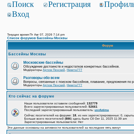
Поиск
Регистрация
Профил
Вход
Текущее время Пт Авг 07, 2026 7:14 pm
Список форумов Бассейны Москвы
Форум
Бассейны Москвы
Московские бассейны
Обсуждение достоинств и недостатков конкретных бассейнов.
Модераторы
Артем Пенский
,
Никита777
Разговоры обо всем
Вопросы, связанные с поиском бассейнов, плавание, предложения по р
Модераторы
Артем Пенский
,
Никита777
Кто сейчас на форуме
Наши пользователи оставили сообщений:
132779
Всего зарегистрированных пользователей:
52661
Последний зарегистрированный пользователь:
uxofutima
Сейчас посетителей на форуме:
18
, из них зарегистрированных: 0, скрыты
Больше всего посетителей (
886
) здесь было Сб Окт 11, 2025 11:39 am
Зарегистрированные пользователи: Нет
Эти данные основаны на активности пользователей за последние пять минут