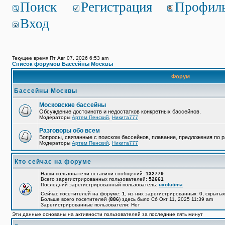
Поиск
Регистрация
Профил
Вход
Текущее время Пт Авг 07, 2026 6:53 am
Список форумов Бассейны Москвы
Форум
Бассейны Москвы
Московские бассейны
Обсуждение достоинств и недостатков конкретных бассейнов.
Модераторы
Артем Пенский
,
Никита777
Разговоры обо всем
Вопросы, связанные с поиском бассейнов, плавание, предложения по р
Модераторы
Артем Пенский
,
Никита777
Кто сейчас на форуме
Наши пользователи оставили сообщений:
132779
Всего зарегистрированных пользователей:
52661
Последний зарегистрированный пользователь:
uxofutima
Сейчас посетителей на форуме:
1
, из них зарегистрированных: 0, скрытых
Больше всего посетителей (
886
) здесь было Сб Окт 11, 2025 11:39 am
Зарегистрированные пользователи: Нет
Эти данные основаны на активности пользователей за последние пять минут