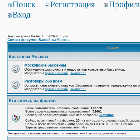
Поиск
Регистрация
Профил
Вход
Текущее время Пн Авг 10, 2026 4:56 pm
Список форумов Бассейны Москвы
Форум
Бассейны Москвы
Московские бассейны
Обсуждение достоинств и недостатков конкретных бассейнов.
Модераторы
Артем Пенский
,
Никита777
Разговоры обо всем
Вопросы, связанные с поиском бассейнов, плавание, предложения по р
Модераторы
Артем Пенский
,
Никита777
Кто сейчас на форуме
Наши пользователи оставили сообщений:
132779
Всего зарегистрированных пользователей:
52661
Последний зарегистрированный пользователь:
uxofutima
Сейчас посетителей на форуме:
20
, из них зарегистрированных: 0, скрыты
Больше всего посетителей (
886
) здесь было Сб Окт 11, 2025 11:39 am
Зарегистрированные пользователи: Нет
Эти данные основаны на активности пользователей за последние пять минут