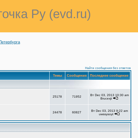
точка Ру (evd.ru)
Петербурга
Найти сообщения без ответов
Темы
Сообщения
Последнее сообщение
Вт Dec 03, 2013 10:30 am
25178
71952
Brucexjt
Вт Dec 03, 2013 9:22 am
24478
60827
uwssysoyt