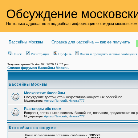
Обсуждение московски
Не только адреса, но и подробная информация о каждом московском
Бассейны Москвы
Справка для бассейна — как ее получить
Поиск
Регистрация
Профиль
Войти и проверить личные сообщения
Текущее время Пт Авг 07, 2026 12:57 pm
Список форумов Бассейны Москвы
Бассейны Москвы
Московские бассейны
Обсуждение достоинств и недостатков конкретных бассейнов.
Модераторы
Артем Пенский
,
Никита777
Разговоры обо всем
Вопросы, связанные с поиском бассейнов, плавание, предложения по р
Модераторы
Артем Пенский
,
Никита777
Кто сейчас на форуме
Наши пользователи оставили сообщений:
132779