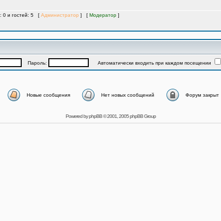
: 0 и гостей: 5 [
Администратор
] [
Модератор
]
Пароль:
Автоматически входить при каждом посещении
Новые сообщения
Нет новых сообщений
Форум закрыт
Powered by
phpBB
© 2001, 2005 phpBB Group