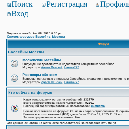
Поиск
Регистрация
Профил
Вход
Текущее время Вс Авг 09, 2026 6:05 pm
Список форумов Бассейны Москвы
Форум
Бассейны Москвы
Московские бассейны
Обсуждение достоинств и недостатков конкретных бассейнов.
Модераторы
Артем Пенский
,
Никита777
Разговоры обо всем
Вопросы, связанные с поиском бассейнов, плавание, предложения по р
Модераторы
Артем Пенский
,
Никита777
Кто сейчас на форуме
Наши пользователи оставили сообщений:
132779
Всего зарегистрированных пользователей:
52661
Последний зарегистрированный пользователь:
uxofutima
Сейчас посетителей на форуме:
25
, из них зарегистрированных: 0, скрыты
Больше всего посетителей (
886
) здесь было Сб Окт 11, 2025 11:39 am
Зарегистрированные пользователи: Нет
Эти данные основаны на активности пользователей за последние пять минут