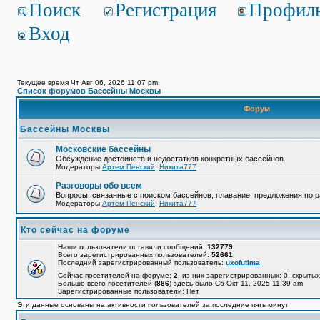
Поиск
Регистрация
Профил
Вход
Текущее время Чт Авг 06, 2026 11:07 pm
Список форумов Бассейны Москвы
Форум
Бассейны Москвы
Московские бассейны
Обсуждение достоинств и недостатков конкретных бассейнов.
Модераторы
Артем Пенский
,
Никита777
Разговоры обо всем
Вопросы, связанные с поиском бассейнов, плавание, предложения по р
Модераторы
Артем Пенский
,
Никита777
Кто сейчас на форуме
Наши пользователи оставили сообщений:
132779
Всего зарегистрированных пользователей:
52661
Последний зарегистрированный пользователь:
uxofutima
Сейчас посетителей на форуме:
2
, из них зарегистрированных: 0, скрытых
Больше всего посетителей (
886
) здесь было Сб Окт 11, 2025 11:39 am
Зарегистрированные пользователи: Нет
Эти данные основаны на активности пользователей за последние пять минут