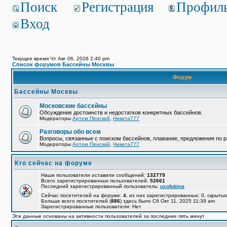
Поиск
Регистрация
Профил
Вход
Текущее время Чт Авг 06, 2026 2:40 pm
Список форумов Бассейны Москвы
Форум
Бассейны Москвы
Московские бассейны
Обсуждение достоинств и недостатков конкретных бассейнов.
Модераторы
Артем Пенский
,
Никита777
Разговоры обо всем
Вопросы, связанные с поиском бассейнов, плавание, предложения по р
Модераторы
Артем Пенский
,
Никита777
Кто сейчас на форуме
Наши пользователи оставили сообщений:
132779
Всего зарегистрированных пользователей:
52661
Последний зарегистрированный пользователь:
uxofutima
Сейчас посетителей на форуме:
4
, из них зарегистрированных: 0, скрытых
Больше всего посетителей (
886
) здесь было Сб Окт 11, 2025 11:39 am
Зарегистрированные пользователи: Нет
Эти данные основаны на активности пользователей за последние пять минут