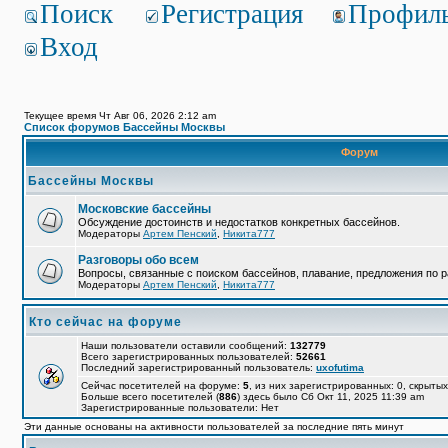
Поиск
Регистрация
Профил
Вход
Текущее время Чт Авг 06, 2026 2:12 am
Список форумов Бассейны Москвы
Форум
Бассейны Москвы
Московские бассейны
Обсуждение достоинств и недостатков конкретных бассейнов.
Модераторы
Артем Пенский
,
Никита777
Разговоры обо всем
Вопросы, связанные с поиском бассейнов, плавание, предложения по р
Модераторы
Артем Пенский
,
Никита777
Кто сейчас на форуме
Наши пользователи оставили сообщений:
132779
Всего зарегистрированных пользователей:
52661
Последний зарегистрированный пользователь:
uxofutima
Сейчас посетителей на форуме:
5
, из них зарегистрированных: 0, скрытых
Больше всего посетителей (
886
) здесь было Сб Окт 11, 2025 11:39 am
Зарегистрированные пользователи: Нет
Эти данные основаны на активности пользователей за последние пять минут