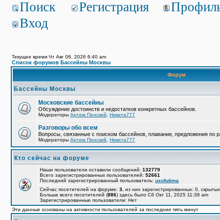
Поиск
Регистрация
Профил
Вход
Текущее время Чт Авг 06, 2026 6:40 am
Список форумов Бассейны Москвы
Форум
Бассейны Москвы
Московские бассейны
Обсуждение достоинств и недостатков конкретных бассейнов.
Модераторы
Артем Пенский
,
Никита777
Разговоры обо всем
Вопросы, связанные с поиском бассейнов, плавание, предложения по р
Модераторы
Артем Пенский
,
Никита777
Кто сейчас на форуме
Наши пользователи оставили сообщений:
132779
Всего зарегистрированных пользователей:
52661
Последний зарегистрированный пользователь:
uxofutima
Сейчас посетителей на форуме:
3
, из них зарегистрированных: 0, скрытых
Больше всего посетителей (
886
) здесь было Сб Окт 11, 2025 11:39 am
Зарегистрированные пользователи: Нет
Эти данные основаны на активности пользователей за последние пять минут