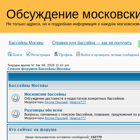
Обсуждение московски
Не только адреса, но и подробная информация о каждом московском
Бассейны Москвы
Справка для бассейна — как ее получить
Поиск
Регистрация
Профиль
Войти и проверить личные сообщения
Текущее время Чт Авг 06, 2026 11:41 pm
Список форумов Бассейны Москвы
Бассейны Москвы
Московские бассейны
Обсуждение достоинств и недостатков конкретных бассейнов.
Модераторы
Артем Пенский
,
Никита777
Разговоры обо всем
Вопросы, связанные с поиском бассейнов, плавание, предложения по р
Модераторы
Артем Пенский
,
Никита777
Кто сейчас на форуме
Наши пользователи оставили сообщений:
132779