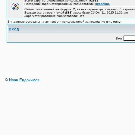
Всего зарегистрированных пользователей:
52661
Последний зарегистрированный пользователь:
uxofutima
Сейчас посетителей на форуме:
2
, из них зарегистрированных: 0, скрытых
Больше всего посетителей (
886
) здесь было Сб Окт 11, 2025 11:39 am
Зарегистрированные пользователи: Нет
Эти данные основаны на активности пользователей за последние пять минут
Вход
Имя:
©
Иван Евдокимов