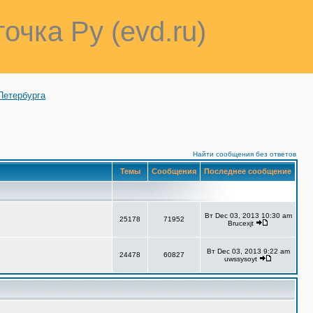
точка Ру (evd.ru)
Петербурга
Найти сообщения без ответов
Темы
Сообщения
Последнее сообщение
Вт Dec 03, 2013 10:30 am
25178
71952
Brucexjt
Вт Dec 03, 2013 9:22 am
24478
60827
uwssysoyt