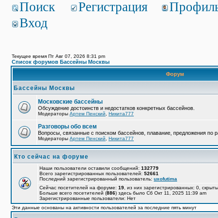
Поиск
Регистрация
Профил
Вход
Текущее время Пт Авг 07, 2026 8:31 pm
Список форумов Бассейны Москвы
Форум
Бассейны Москвы
Московские бассейны
Обсуждение достоинств и недостатков конкретных бассейнов.
Модераторы
Артем Пенский
,
Никита777
Разговоры обо всем
Вопросы, связанные с поиском бассейнов, плавание, предложения по р
Модераторы
Артем Пенский
,
Никита777
Кто сейчас на форуме
Наши пользователи оставили сообщений:
132779
Всего зарегистрированных пользователей:
52661
Последний зарегистрированный пользователь:
uxofutima
Сейчас посетителей на форуме:
19
, из них зарегистрированных: 0, скрыты
Больше всего посетителей (
886
) здесь было Сб Окт 11, 2025 11:39 am
Зарегистрированные пользователи: Нет
Эти данные основаны на активности пользователей за последние пять минут