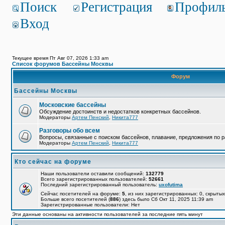
Поиск
Регистрация
Профил
Вход
Текущее время Пт Авг 07, 2026 1:33 am
Список форумов Бассейны Москвы
Форум
Бассейны Москвы
Московские бассейны
Обсуждение достоинств и недостатков конкретных бассейнов.
Модераторы
Артем Пенский
,
Никита777
Разговоры обо всем
Вопросы, связанные с поиском бассейнов, плавание, предложения по р
Модераторы
Артем Пенский
,
Никита777
Кто сейчас на форуме
Наши пользователи оставили сообщений:
132779
Всего зарегистрированных пользователей:
52661
Последний зарегистрированный пользователь:
uxofutima
Сейчас посетителей на форуме:
5
, из них зарегистрированных: 0, скрытых
Больше всего посетителей (
886
) здесь было Сб Окт 11, 2025 11:39 am
Зарегистрированные пользователи: Нет
Эти данные основаны на активности пользователей за последние пять минут