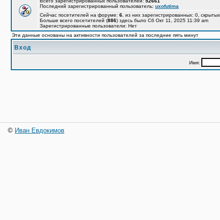
Всего зарегистрированных пользователей:
52661
Последний зарегистрированный пользователь:
uxofutima
Сейчас посетителей на форуме:
6
, из них зарегистрированных: 0, скрытых
Больше всего посетителей (
886
) здесь было Сб Окт 11, 2025 11:39 am
Зарегистрированные пользователи: Нет
Эти данные основаны на активности пользователей за последние пять минут
Вход
Имя:
©
Иван Евдокимов