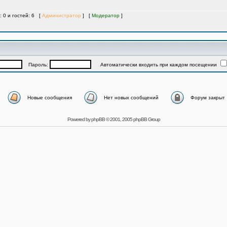
: 0 и гостей: 6 [
Администратор
] [
Модератор
]
Пароль:
Автоматически входить при каждом посещении
Новые сообщения
Нет новых сообщений
Форум закрыт
Powered by
phpBB
© 2001, 2005 phpBB Group