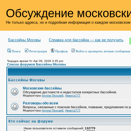
Обсуждение московски
Не только адреса, но и подробная информация о каждом московском
Бассейны Москвы
Справка для бассейна — как ее получить
Поиск
Регистрация
Профиль
Войти и проверить личные сообщения
Текущее время Чт Авг 06, 2026 3:35 pm
Список форумов Бассейны Москвы
Бассейны Москвы
Московские бассейны
Обсуждение достоинств и недостатков конкретных бассейнов.
Модераторы
Артем Пенский
,
Никита777
Разговоры обо всем
Вопросы, связанные с поиском бассейнов, плавание, предложения по р
Модераторы
Артем Пенский
,
Никита777
Кто сейчас на форуме
Наши пользователи оставили сообщений:
132779