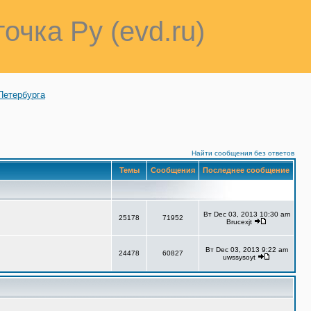
точка Ру (evd.ru)
Петербурга
Найти сообщения без ответов
Темы
Сообщения
Последнее сообщение
Вт Dec 03, 2013 10:30 am
25178
71952
Brucexjt
Вт Dec 03, 2013 9:22 am
24478
60827
uwssysoyt