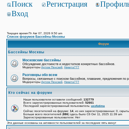
Поиск
Регистрация
Профил
Вход
Текущее время Пт Авг 07, 2026 9:50 am
Список форумов Бассейны Москвы
Форум
Бассейны Москвы
Московские бассейны
Обсуждение достоинств и недостатков конкретных бассейнов.
Модераторы
Артем Пенский
,
Никита777
Разговоры обо всем
Вопросы, связанные с поиском бассейнов, плавание, предложения по р
Модераторы
Артем Пенский
,
Никита777
Кто сейчас на форуме
Наши пользователи оставили сообщений:
132779
Всего зарегистрированных пользователей:
52661
Последний зарегистрированный пользователь:
uxofutima
Сейчас посетителей на форуме:
14
, из них зарегистрированных: 0, скрыты
Больше всего посетителей (
886
) здесь было Сб Окт 11, 2025 11:39 am
Зарегистрированные пользователи: Нет
Эти данные основаны на активности пользователей за последние пять минут