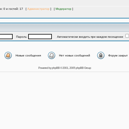
х: 0 и гостей: 17 [
Администратор
] [
Модератор
]
Пароль:
Автоматически входить при каждом посещении
Новые сообщения
Нет новых сообщений
Форум закрыт
Powered by
phpBB
© 2001, 2005 phpBB Group