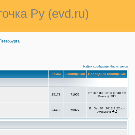
точка Ру (evd.ru)
Петербурга
Найти сообщения без ответов
Темы
Сообщения
Последнее сообщение
Вт Dec 03, 2013 10:30 am
25178
71952
Brucexjt
Вт Dec 03, 2013 9:22 am
24478
60827
uwssysoyt