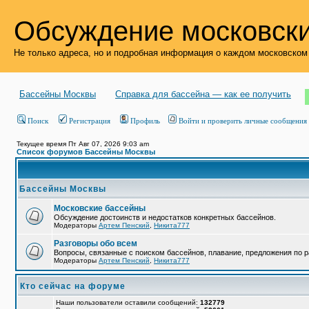
Обсуждение московски
Не только адреса, но и подробная информация о каждом московском
Бассейны Москвы
Справка для бассейна — как ее получить
Поиск
Регистрация
Профиль
Войти и проверить личные сообщения
Текущее время Пт Авг 07, 2026 9:03 am
Список форумов Бассейны Москвы
Бассейны Москвы
Московские бассейны
Обсуждение достоинств и недостатков конкретных бассейнов.
Модераторы
Артем Пенский
,
Никита777
Разговоры обо всем
Вопросы, связанные с поиском бассейнов, плавание, предложения по р
Модераторы
Артем Пенский
,
Никита777
Кто сейчас на форуме
Наши пользователи оставили сообщений:
132779