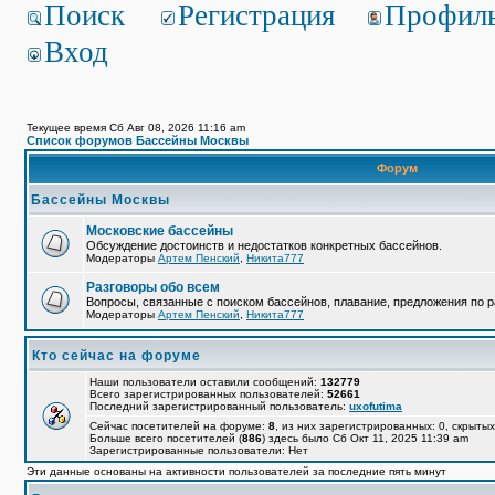
Поиск
Регистрация
Профил
Вход
Текущее время Сб Авг 08, 2026 11:16 am
Список форумов Бассейны Москвы
Форум
Бассейны Москвы
Московские бассейны
Обсуждение достоинств и недостатков конкретных бассейнов.
Модераторы
Артем Пенский
,
Никита777
Разговоры обо всем
Вопросы, связанные с поиском бассейнов, плавание, предложения по р
Модераторы
Артем Пенский
,
Никита777
Кто сейчас на форуме
Наши пользователи оставили сообщений:
132779
Всего зарегистрированных пользователей:
52661
Последний зарегистрированный пользователь:
uxofutima
Сейчас посетителей на форуме:
8
, из них зарегистрированных: 0, скрытых
Больше всего посетителей (
886
) здесь было Сб Окт 11, 2025 11:39 am
Зарегистрированные пользователи: Нет
Эти данные основаны на активности пользователей за последние пять минут