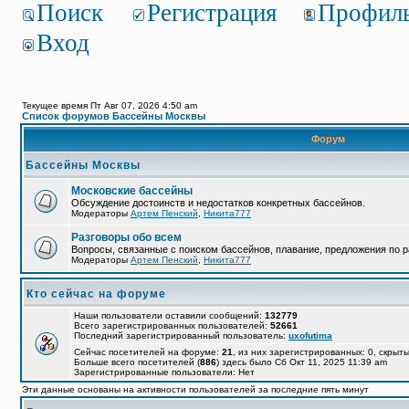
Поиск
Регистрация
Профил
Вход
Текущее время Пт Авг 07, 2026 4:50 am
Список форумов Бассейны Москвы
Форум
Бассейны Москвы
Московские бассейны
Обсуждение достоинств и недостатков конкретных бассейнов.
Модераторы
Артем Пенский
,
Никита777
Разговоры обо всем
Вопросы, связанные с поиском бассейнов, плавание, предложения по р
Модераторы
Артем Пенский
,
Никита777
Кто сейчас на форуме
Наши пользователи оставили сообщений:
132779
Всего зарегистрированных пользователей:
52661
Последний зарегистрированный пользователь:
uxofutima
Сейчас посетителей на форуме:
21
, из них зарегистрированных: 0, скрыты
Больше всего посетителей (
886
) здесь было Сб Окт 11, 2025 11:39 am
Зарегистрированные пользователи: Нет
Эти данные основаны на активности пользователей за последние пять минут