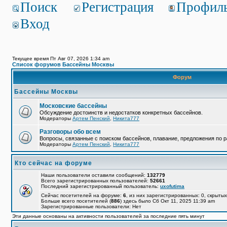
Поиск
Регистрация
Профил
Вход
Текущее время Пт Авг 07, 2026 1:34 am
Список форумов Бассейны Москвы
Форум
Бассейны Москвы
Московские бассейны
Обсуждение достоинств и недостатков конкретных бассейнов.
Модераторы
Артем Пенский
,
Никита777
Разговоры обо всем
Вопросы, связанные с поиском бассейнов, плавание, предложения по р
Модераторы
Артем Пенский
,
Никита777
Кто сейчас на форуме
Наши пользователи оставили сообщений:
132779
Всего зарегистрированных пользователей:
52661
Последний зарегистрированный пользователь:
uxofutima
Сейчас посетителей на форуме:
6
, из них зарегистрированных: 0, скрытых
Больше всего посетителей (
886
) здесь было Сб Окт 11, 2025 11:39 am
Зарегистрированные пользователи: Нет
Эти данные основаны на активности пользователей за последние пять минут